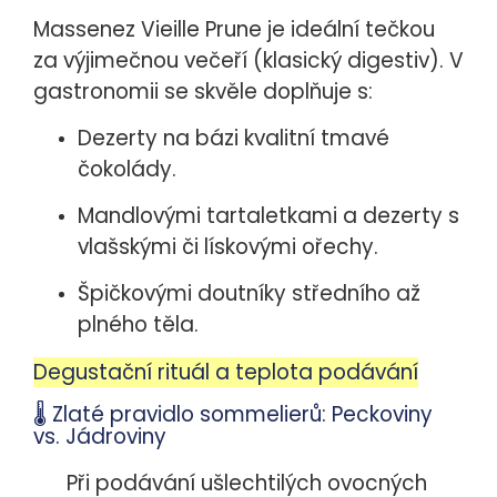
Massenez Vieille Prune je ideální tečkou
za výjimečnou večeří (klasický digestiv). V
gastronomii se skvěle doplňuje s:
Dezerty na bázi kvalitní tmavé
čokolády.
Mandlovými tartaletkami a dezerty s
vlašskými či lískovými ořechy.
Špičkovými doutníky středního až
plného těla.
Degustační rituál a teplota podávání
🌡️ Zlaté pravidlo sommelierů: Peckoviny
vs. Jádroviny
Při podávání ušlechtilých ovocných