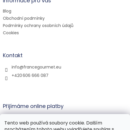
a
Informace pro vás
t
Blog
í
Obchodní podmínky
Podmínky ochrany osobních údajů
Cookies
Kontakt
info
@
francegourmet.eu
+420 606 666 087
Přijímáme online platby
Tento web používá soubory cookie. Dalším
procházením tohoto webu vyjadřujete souhlas s