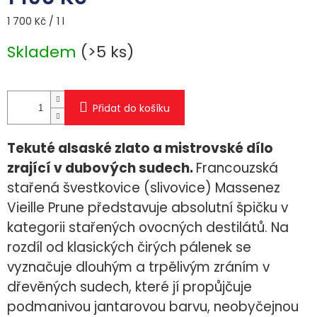
Měrná
1 700 Kč / 1 l
cena:
Skladem
(>5 ks)
Přidat do košíku
Tekuté
alsaské zlato a mistrovské dílo
zrající v dubových sudech.
Francouzská
stařená švestkovice (slivovice) Massenez
Vieille Prune představuje absolutní špičku v
kategorii stařených ovocných destilátů. Na
rozdíl od klasických čirých pálenek se
vyznačuje dlouhým a trpělivým zráním v
dřevěných sudech, které jí propůjčuje
podmanivou jantarovou barvu, neobyčejnou