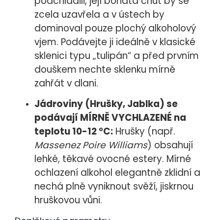
podchladili, její bohatá chuť by se
zcela uzavřela a v ústech by
dominoval pouze plochý alkoholový
vjem. Podávejte ji ideálně v klasické
sklenici typu „tulipán“ a před prvním
douškem nechte sklenku mírně
zahřát v dlani.
Jádroviny (Hrušky, Jablka) se
podávají MÍRNĚ VYCHLAZENÉ na
teplotu 10-12 °C
:
Hrušky (např.
Massenez Poire Williams
) obsahují
lehké, těkavé ovocné estery. Mírné
ochlazení alkohol elegantně zklidní a
nechá plně vyniknout svěží, jiskrnou
hruškovou vůni.