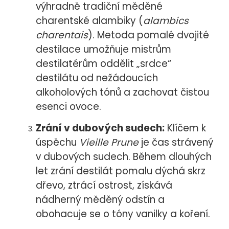
výhradně tradiční měděné
charentské alambiky (
alambics
charentais
). Metoda pomalé dvojité
destilace umožňuje mistrům
destilatérům oddělit „srdce“
destilátu od nežádoucích
alkoholových tónů a zachovat čistou
esenci ovoce.
Zrání v dubových sudech:
Klíčem k
úspěchu
Vieille Prune
je čas strávený
v dubových sudech. Během dlouhých
let zrání destilát pomalu dýchá skrz
dřevo, ztrácí ostrost, získává
nádherný měděný odstín a
obohacuje se o tóny vanilky a koření.