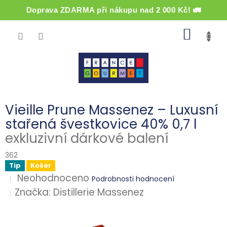
Doprava ZDARMA při nákupu nad 2 000 Kč! 🚛
Přejít
NÁKUP
na
obsah
KOŠÍK
Vieille Prune Massenez – Luxusní
stařená švestkovice 40% 0,7 l
exkluzivní dárkové balení
362
Tip
Košer
Průměrné
Neohodnoceno
Podrobnosti hodnocení
hodnocení
Značka:
Distillerie Massenez
produktu
je