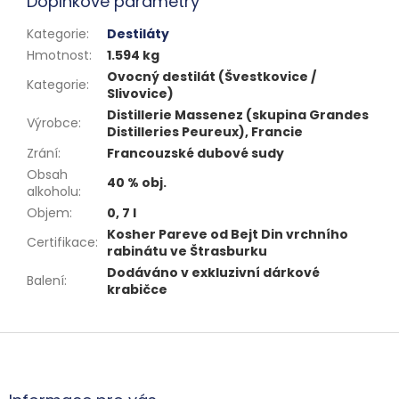
Doplňkové parametry
Kategorie
:
Destiláty
Hmotnost
:
1.594 kg
Ovocný destilát (Švestkovice /
Kategorie
:
Slivovice)
Distillerie Massenez (skupina Grandes
Výrobce
:
Distilleries Peureux), Francie
Zrání
:
Francouzské dubové sudy
Obsah
40 % obj.
alkoholu
:
Objem
:
0, 7 l
Kosher Pareve od Bejt Din vrchního
Certifikace
:
rabinátu ve Štrasburku
Dodáváno v exkluzivní dárkové
Balení
:
krabičce
Z
á
p