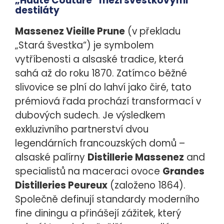
„Haute Couture“ mezi švestkovými
destiláty
Massenez Vieille Prune
(v překladu
„Stará švestka“) je symbolem
vytříbenosti a alsaské tradice, která
sahá až do roku 1870
. Zatímco běžné
slivovice se plní do lahví jako čiré, tato
prémiová řada prochází transformací v
dubových sudech. Je výsledkem
exkluzivního partnerství dvou
legendárních francouzských domů –
alsaské palírny
Distillerie Massenez
and
specialistů na maceraci ovoce
Grandes
Distilleries Peureux
(založeno 1864
).
Společně definují standardy moderního
fine diningu a přinášejí zážitek, který