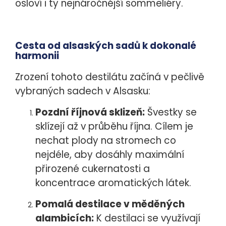
osloví i ty nejnáročnější sommeliéry.
Cesta od alsaských sadů k dokonalé
harmonii
Zrození tohoto destilátu začíná v pečlivě
vybraných sadech v Alsasku:
Pozdní říjnová sklizeň:
Švestky se
sklízejí až v průběhu října. Cílem je
nechat plody na stromech co
nejdéle, aby dosáhly maximální
přirozené cukernatosti a
koncentrace aromatických látek.
Pomalá destilace v měděných
alambicích:
K destilaci se využívají