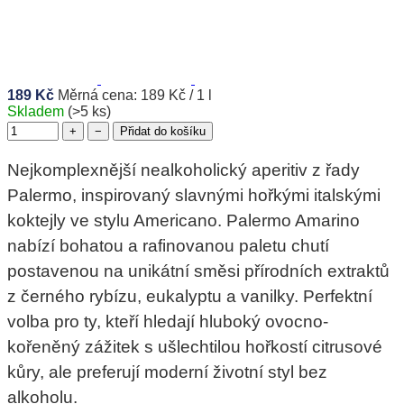
189 Kč
Měrná cena:
189 Kč / 1 l
Skladem
(>5 ks)
+
−
Přidat do košíku
Nejkomplexnější nealkoholický aperitiv z řady
Palermo, inspirovaný slavnými hořkými italskými
koktejly ve stylu Americano. Palermo Amarino
nabízí bohatou a rafinovanou paletu chutí
postavenou na unikátní směsi přírodních extraktů
z černého rybízu, eukalyptu a vanilky. Perfektní
volba pro ty, kteří hledají hluboký ovocno-
kořeněný zážitek s ušlechtilou hořkostí citrusové
kůry, ale preferují moderní životní styl bez
alkoholu.