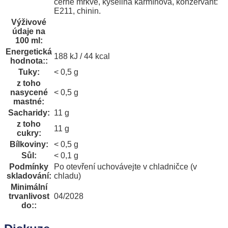
černé mrkve, kyselina karmínová, konzervant:
E211, chinin.
Výživové
údaje na
100 ml
:
Energetická
188 kJ / 44 kcal
hodnota:
:
Tuky
:
< 0,5 g
z toho
nasycené
< 0,5 g
mastné
:
Sacharidy
:
11 g
z toho
11 g
cukry
:
Bílkoviny
:
< 0,5 g
Sůl
:
< 0,1 g
Podmínky
Po otevření uchovávejte v chladničce (v
skladování
:
chladu)
Minimální
trvanlivost
04/2028
do:
: