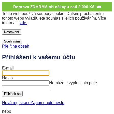
Doprava ZDARMA při nákupu nad 2 000 Kč! 🚛
Tento web používá soubory cookie. Dalším procházením
tohoto webu vyjadřujete souhlas s jejich používáním. Více
informací
zde.
Nastavení
Souhlasím
Přejít na obsah
Přihlášení k vašemu účtu
E-mail
Heslo
Nemůžete vyplnit toto pole
Přihlásit se
Nová registrace
Zapomenuté heslo
nebo