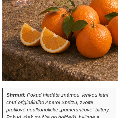
Shrnutí:
Pokud hledáte známou, lehkou letní
chuť originálního Aperol Spritzu, zvolte
profilové nealkoholické „pomerančové“ bittery.
Pokud však toužíte po hořčejší, bylinné a