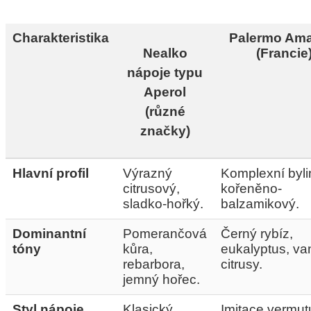
Charakteristika
Palermo Ama
Nealko
(Francie
nápoje typu
Aperol
(různé
značky)
Hlavní profil
Výrazný
Komplexní byli
citrusový,
kořeněno-
sladko-hořký.
balzamikový.
Dominantní
Pomerančová
Černý rybíz,
tóny
kůra,
eukalyptus, van
rebarbora,
citrusy.
jemný hořec.
Styl nápoje
Klasický
Imitace vermut