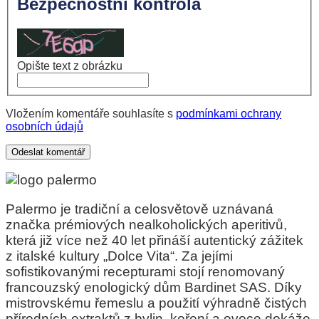
Bezpečnostní kontrola
Opište text z obrázku
Vložením komentáře souhlasíte s
podmínkami ochrany
osobních údajů
Odeslat komentář
Palermo je tradiční a celosvětově uznávaná
značka prémiových nealkoholických aperitivů,
která již více než 40 let přináší autentický zážitek
z italské kultury „Dolce Vita“. Za jejími
sofistikovanými recepturami stojí renomovaný
francouzský enologický dům Bardinet SAS. Díky
mistrovskému řemeslu a použití výhradně čistých
přírodních extraktů z bylin, koření a ovoce dokáže