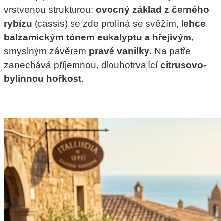
vrstvenou strukturou:
ovocný základ z černého
rybízu
(cassis) se zde prolíná se svěžím,
lehce
balzamickým tónem eukalyptu a hřejivým
,
smyslným závěrem
pravé vanilky
. Na patře
zanechává příjemnou, dlouhotrvající
citrusovo-
bylinnou hořkost
.