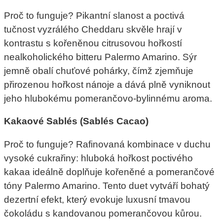
Proč to funguje? Pikantní slanost a poctivá
tučnost vyzrálého Cheddaru skvěle hrají v
kontrastu s kořeněnou citrusovou hořkostí
nealkoholického bitteru Palermo Amarino. Sýr
jemně obalí chuťové pohárky, čímž zjemňuje
přirozenou hořkost náпоje a dává plně vyniknout
jeho hlubokému pomerančovo-bylinnému aroma.
Kakaové Sablés (Sablés Cacao)
Proč to funguje? Rafinovaná kombinace v duchu
vysoké cukrařiny: hluboká hořkost poctivého
kakaa ideálně doplňuje kořeněné a pomerančové
tóny Palermo Amarino. Tento duet vytváří bohatý
dezertní efekt, který evokuje luxusní tmavou
čokoládu s kandovanou pomerančovou kůrou.