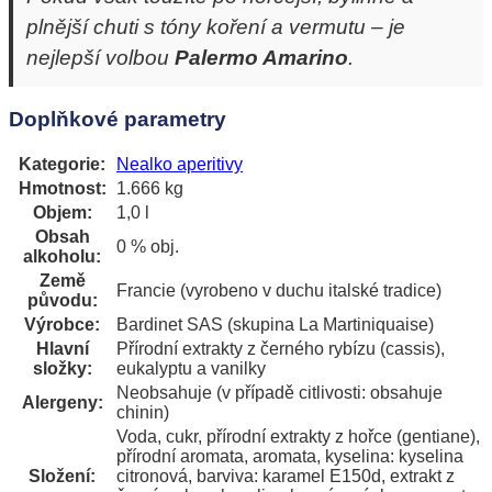
plnější chuti s tóny koření a vermutu – je
nejlepší volbou
Palermo Amarino
.
Doplňkové parametry
Kategorie
:
Nealko aperitivy
Hmotnost
:
1.666 kg
Objem
:
1,0 l
Obsah
0 % obj.
alkoholu
:
Země
Francie (vyrobeno v duchu italské tradice)
původu
:
Výrobce
:
Bardinet SAS (skupina La Martiniquaise)
Hlavní
Přírodní extrakty z černého rybízu (cassis),
složky
:
eukalyptu a vanilky
Neobsahuje (v případě citlivosti: obsahuje
Alergeny
:
chinin)
Voda, cukr, přírodní extrakty z hořce (gentiane),
přírodní aromata, aromata, kyselina: kyselina
Složení
:
citronová, barviva: karamel E150d, extrakt z