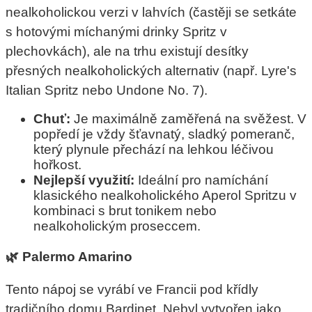
nealkoholickou verzi v lahvích (častěji se setkáte
s hotovými míchanými drinky Spritz v
plechovkách), ale na trhu existují desítky
přesných nealkoholických alternativ (např. Lyre's
Italian Spritz nebo Undone No. 7).
Chuť:
Je maximálně zaměřená na svěžest. V
popředí je vždy šťavnatý, sladký pomeranč,
který plynule přechází na lehkou léčivou
hořkost.
Nejlepší využití:
Ideální pro namíchání
klasického nealkoholického Aperol Spritzu v
kombinaci s brut tonikem nebo
nealkoholickým proseccem.
🌿 Palermo Amarino
Tento nápoj se vyrábí ve Francii pod křídly
tradičního domu Bardinet. Nebyl vytvořen jako