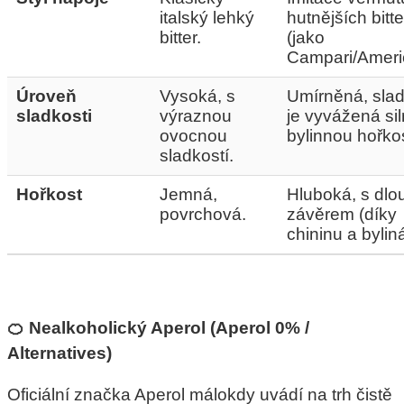
italský lehký
hutnějších bitt
bitter.
(jako
Campari/Ameri
Úroveň
Vysoká, s
Umírněná, slad
sladkosti
výraznou
je vyvážená si
ovocnou
bylinnou hořkos
sladkostí.
Hořkost
Jemná,
Hluboká, s dl
povrchová.
závěrem (díky
chininu a bylin
🍊 Nealkoholický Aperol (Aperol 0% /
Alternatives)
Oficiální značka Aperol málokdy uvádí na trh čistě