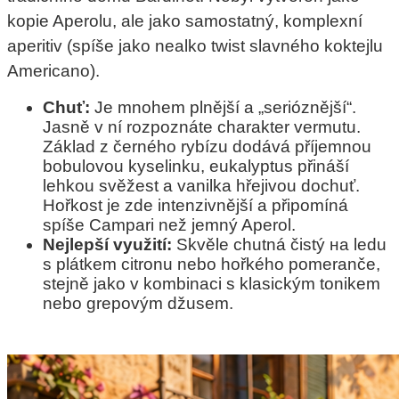
kopie Aperolu, ale jako samostatný, komplexní
aperitiv (
spíše
jako nealko
twist
slavného
koktejlu
Americano).
Chuť:
Je mnohem plnější a „serióznější“.
Jasně v ní rozpoznáte charakter vermutu.
Základ z černého rybízu dodává příjemnou
bobulovou kyselinku, eukalyptus přináší
lehkou svěžest a vanilka hřejivou dochuť.
Hořkost je zde intenzivnější a připomíná
spíše Campari než jemný Aperol.
Nejlepší využití:
Skvěle chutná čistý на ledu
s plátkem citronu nebo hořkého pomeranče,
stejně jako v kombinaci s klasickým tonikem
nebo grepovým džusem.