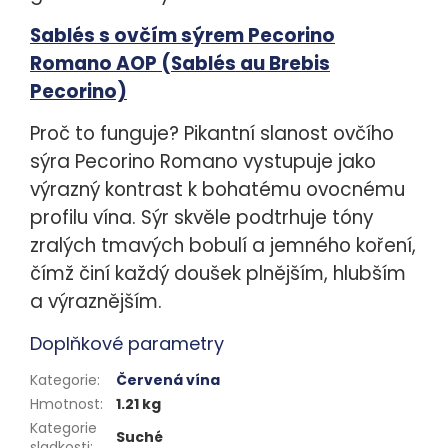
Sablés s ovčím sýrem Pecorino
Romano AOP (Sablés au Brebis
Pecorino)
Proč to funguje?
Pikantní slanost ovčího
sýra Pecorino Romano vystupuje jako
výrazný kontrast k bohatému ovocnému
profilu vína. Sýr skvěle podtrhuje tóny
zralých tmavých bobulí a jemného koření,
čímž činí každý doušek plnějším, hlubším
a výraznějším.
Doplňkové parametry
Kategorie
:
Červená vína
Hmotnost
:
1.21 kg
Kategorie
Suché
sladkosti
: