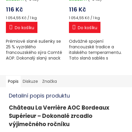
116 Kč
116 Kč
Měrná
Měrná
1 054,55 Kč / 1 kg
1 054,55 Kč / 1 kg
cena:
cena:
Do košíku
Do košíku
Prémiové slané sušenky se
Odvážné spojení
25 % vyzrálého
francouzské tradice a
francouzského sýra Comté
italského temperamentu.
AOP. Dokonalý slaný snack
Tato slaná sablés s
k vínu či pivu, vyrobený bez
věhlasným ovčím sýrem
palmového oleje a
Pecorino Romano AOP
chemických
vynikají svou pikantní,
dochucovadel. Ideální...
výrazně slanou chutí a...
Popis
Diskuze
Značka
Detailní popis produktu
Château La Verrière AOC Bordeaux
Supérieur – Dokonalé zrcadlo
výjimečného ročníku