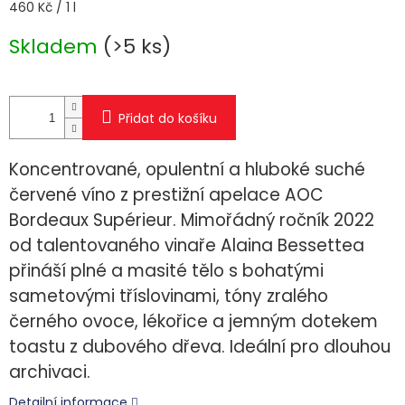
Měrná
460 Kč / 1 l
cena:
Skladem
(>5 ks)
Přidat do košíku
Koncentrované, opulentní a hluboké suché
červené víno z prestižní apelace AOC
Bordeaux Supérieur. Mimořádný ročník 2022
od talentovaného vinaře Alaina Bessettea
přináší plné a masité tělo s bohatými
sametovými tříslovinami, tóny zralého
černého ovoce, lékořice a jemným dotekem
toastu z dubového dřeva. Ideální pro dlouhou
archivaci.
Detailní informace