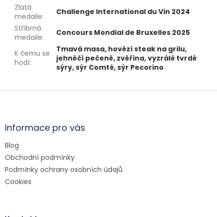
Zlatá
Challenge International du Vin 2024
medaile
:
Stříbrná
Concours Mondial de Bruxelles 2025
medaile
:
Tmavá masa, hovězí steak na grilu,
K čemu se
jehněčí pečeně, zvěřina, vyzrálé tvrdé
hodí
:
sýry, sýr Comté, sýr Pecorino
Z
á
p
a
Informace pro vás
t
Blog
í
Obchodní podmínky
Podmínky ochrany osobních údajů
Cookies