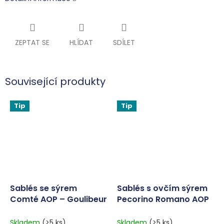
ZEPTAT SE
HLÍDAT
SDÍLET
Související produkty
Tip
Tip
Sablés se sýrem
Sablés s ovčím sýrem
Comté AOP – Goulibeur
Pecorino Romano AOP
100 g
– Goulibeur 100 g
Skladem
(>5 ks)
Skladem
(>5 ks)