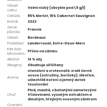
Obsah
Velmi nízký (obvykle pod 1,5 g/l)
cukru
:
Odrůda
:
85% Merlot, 15% Cabernet Sauvignon
Ročník
:
2022
Země
Francie
původu
:
Oblast
:
Bordeaux
Podoblast
:
Landerrouat, Entre-Deux-Mers
Kde bylo
Přímo na zámku
lahvováno
:
Alkohol
:
14 % obj.
Alergeny
:
Obsahuje siřičitany
ntenzivní a vrstevnaté; zralé černé
ovoce (ostružiny, borůvky), lékořice,
Aroma
:
ušlechtilé koření a jemný dotek
toustování
Plná, masitá, s bohatými sametovými
Chuť
:
tříslovinami, vysokým extraktem a
dlouhým, hřejivým ovocným závěrem
Ocenění
: