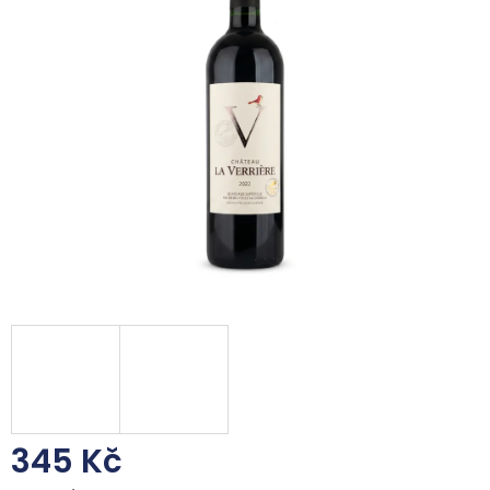
z
5
hvězdiček.
345 Kč