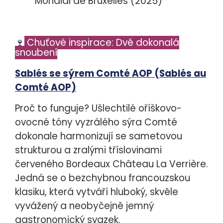
Mondial de Bruxelles (2025)
🍷
Chuťové inspirace: Dvě dokonalá
snoubení
Sablés se sýrem Comté AOP (Sablés au
Comté AOP)
Proč to funguje?
Ušlechtilé oříškovo-
ovocné tóny vyzrálého sýra Comté
dokonale harmonizují se sametovou
strukturou a zralými tříslovinami
červeného Bordeaux Château La Verrière.
Jedná se o bezchybnou francouzskou
klasiku, která vytváří hluboký, skvěle
vyvážený a neobyčejně jemný
gastronomický svazek.