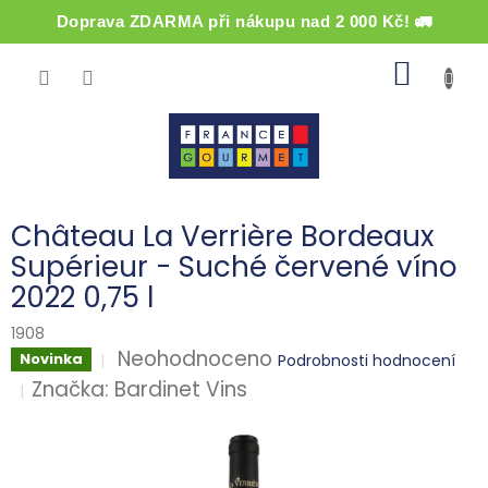
Doprava ZDARMA při nákupu nad 2 000 Kč! 🚛
Přejít
NÁKUP
na
obsah
KOŠÍK
Château La Verrière Bordeaux
Supérieur - Suché červené víno
2022 0,75 l
1908
Průměrné
Neohodnoceno
Novinka
Podrobnosti hodnocení
hodnocení
Značka:
Bardinet Vins
produktu
je
0,0