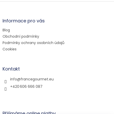
Z
á
p
a
Informace pro vás
t
Blog
í
Obchodní podmínky
Podmínky ochrany osobních údajů
Cookies
Kontakt
info
@
francegourmet.eu
+420 606 666 087
Přijímáme online platby