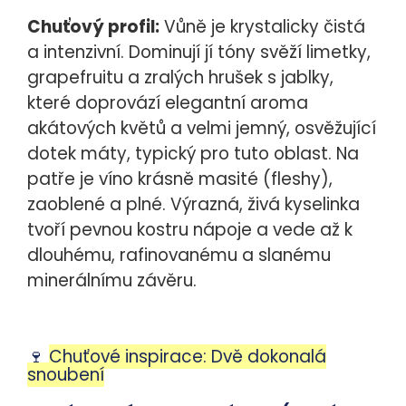
Chuťový profil:
Vůně je krystalicky čistá
a intenzivní. Dominují jí tóny svěží limetky,
grapefruitu a zralých hrušek s jablky,
které doprovází elegantní aroma
akátových květů a velmi jemný, osvěžující
dotek máty, typický pro tuto oblast. Na
patře je víno krásně masité (fleshy),
zaoblené a plné. Výrazná, živá kyselinka
tvoří pevnou kostru nápoje a vede až k
dlouhému, rafinovanému a slanému
minerálnímu závěru.
🍷
Chuťové inspirace: Dvě dokonalá
snoubení