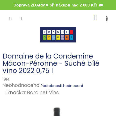
Doprava ZDARMA při nákupu nad 2 000 Kč! 🚛
Přejít
NÁKUP
na
obsah
KOŠÍK
Domaine de la Condemine
Mâcon-Péronne - Suché bílé
víno 2022 0,75 l
1914
Průměrné
Neohodnoceno
Podrobnosti hodnocení
hodnocení
Značka:
Bardinet Vins
produktu
je
0,0