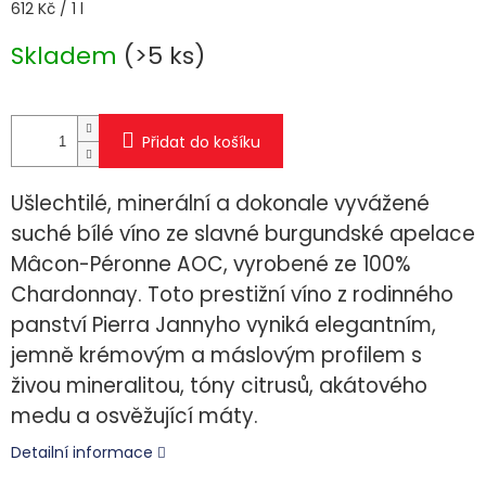
Měrná
612 Kč / 1 l
cena:
Skladem
(>5 ks)
Přidat do košíku
Ušlechtilé, minerální a dokonale vyvážené
suché bílé víno ze slavné burgundské apelace
Mâcon-Péronne AOC, vyrobené ze 100%
Chardonnay. Toto prestižní víno z rodinného
panství Pierra Jannyho vyniká elegantním,
jemně krémovým a máslovým profilem s
živou mineralitou, tóny citrusů, akátového
medu a osvěžující máty.
Detailní informace