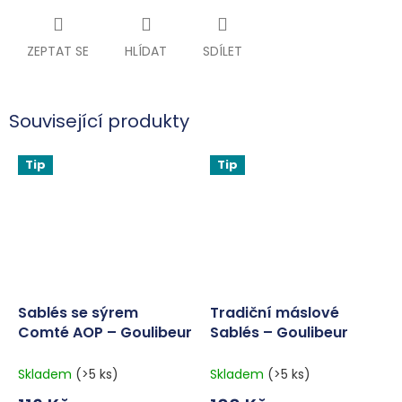
ZEPTAT SE
HLÍDAT
SDÍLET
Související produkty
Tip
Tip
Sablés se sýrem
Tradiční máslové
Comté AOP – Goulibeur
Sablés – Goulibeur
100 g
Sablés Pur Beurre 100 g
Skladem
(>5 ks)
Skladem
(>5 ks)