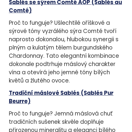
Sablés se sýrem Comté AOP (Sablés au
Comté)
Proč to funguje?
Ušlechtilé oříškové a
sýrové tóny vyzrálého sýra Comté tvoří
naprosto dokonalou, hlubokou synergii s
plným a kulatým tělem burgundského
Chardonnay. Tato elegantní kombinace
dokonale podtrhuje máslový charakter
vína a otevírá jeho jemné tóny bílých
květů a žlutého ovoce.
Tradiční máslové Sablés (Sablés Pur
Beurre)
Proč to funguje?
Jemná máslová chuť
tradičních sušenek skvěle doplňuje
přirozenou mineralitu a eleganci bílého