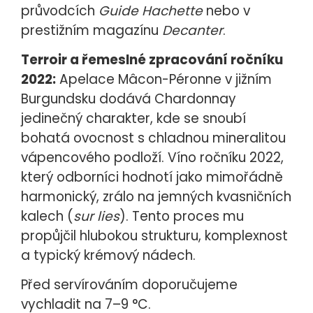
průvodcích
Guide Hachette
nebo v
prestižním magazínu
Decanter
.
Terroir a řemeslné zpracování ročníku
2022:
Apelace Mâcon-Péronne v jižním
Burgundsku dodává Chardonnay
jedinečný charakter, kde se snoubí
bohatá ovocnost s chladnou mineralitou
vápencového podloží. Víno ročníku 2022,
který odborníci hodnotí jako mimořádně
harmonický, zrálo na jemných kvasničních
kalech (
sur lies
). Tento proces mu
propůjčil hlubokou strukturu, komplexnost
a typický krémový nádech.
Před servírováním doporučujeme
vychladit na 7–9 °C.