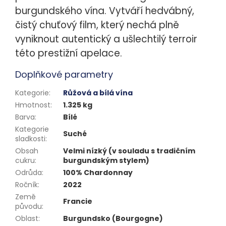
burgundského vína. Vytváří hedvábný,
čistý chuťový film, který nechá plně
vyniknout autentický a ušlechtilý terroir
této prestižní apelace.
Doplňkové parametry
Kategorie
:
Růžová a bílá vína
Hmotnost
:
1.325 kg
Barva
:
Bílé
Kategorie
Suché
sladkosti
:
Obsah
Velmi nízký (v souladu s tradičním
cukru
:
burgundským stylem)
Odrůda
:
100% Chardonnay
Ročník
:
2022
Země
Francie
původu
:
Oblast
:
Burgundsko (Bourgogne)