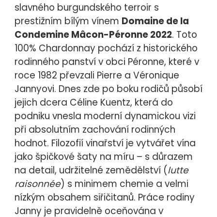
slavného burgundského terroir s
prestižním bílým vínem
Domaine de la
Condemine Mâcon-Péronne 2022
. Toto
100% Chardonnay pochází z historického
rodinného panství v obci Péronne, které v
roce 1982 převzali Pierre a Véronique
Jannyovi. Dnes zde po boku rodičů působí
jejich dcera Céline Kuentz, která do
podniku vnesla moderní dynamickou vizi
při absolutním zachování rodinných
hodnot. Filozofií vinařství je vytvářet vína
jako špičkové šaty na míru – s důrazem
na detail, udržitelné zemědělství (
lutte
raisonnée
) s minimem chemie a velmi
nízkým obsahem siřičitanů. Práce rodiny
Janny je pravidelně oceňována v