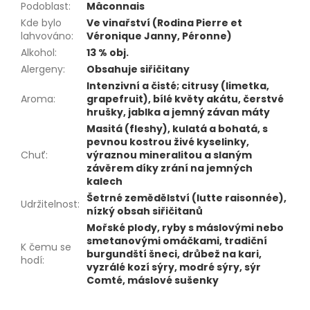
Podoblast
:
Mâconnais
Kde bylo
Ve vinařství (Rodina Pierre et
lahvováno
:
Véronique Janny, Péronne)
Alkohol
:
13 % obj.
Alergeny
:
Obsahuje siřičitany
Intenzivní a čisté; citrusy (limetka,
Aroma
:
grapefruit), bílé květy akátu, čerstvé
hrušky, jablka a jemný závan máty
Masitá (fleshy), kulatá a bohatá, s
pevnou kostrou živé kyselinky,
Chuť
:
výraznou mineralitou a slaným
závěrem díky zrání na jemných
kalech
Šetrné zemědělství (lutte raisonnée),
Udržitelnost
:
nízký obsah siřičitanů
Mořské plody, ryby s máslovými nebo
smetanovými omáčkami, tradiční
K čemu se
burgundští šneci, drůbež na kari,
hodí
:
vyzrálé kozí sýry, modré sýry, sýr
Comté, máslové sušenky