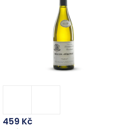
z
5
hvězdiček.
459 Kč