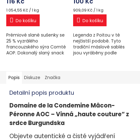
116 Kč
100 Kč
Měrná
Měrná
1 054,55 Kč / 1 kg
909,09 Kč / 1 kg
cena:
cena:
Do košíku
Do košíku
Prémiové slané sušenky se
Legenda z Poitou v té
25 % vyzrálého
nejčistší podobě. Tyto
francouzského sýra Comté
tradiční máslové sablés
AOP. Dokonalý slaný snack
jsou vyráběny podle
k vínu či pivu, vyrobený bez
rodinného receptu z roku
palmového oleje a
1976 ze 100% přírodních
chemických
surovin. Křupavá textura,
dochucovadel. Ideální...
vůně...
Popis
Diskuze
Značka
Detailní popis produktu
Domaine de la Condemine Mâcon-
Péronne AOC – Vinná „haute couture“ z
srdce Burgundska
Objevte autentické a čisté vyjádření