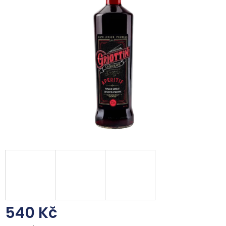
z
5
hvězdiček.
540 Kč