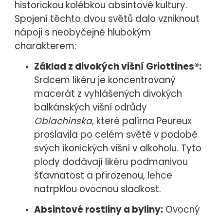
historickou kolébkou absintové kultury.
Spojení těchto dvou světů dalo vzniknout
nápoji s neobyčejně hlubokým
charakterem:
Základ z divokých višní Griottines®:
Srdcem likéru je koncentrovaný
macerát z vyhlášených divokých
balkánských višní odrůdy
Oblachinska
, které palírna Peureux
proslavila po celém světě v podobě
svých ikonických višní v alkoholu. Tyto
plody dodávají likéru podmanivou
šťavnatost a přirozenou, lehce
natrpklou ovocnou sladkost.
Absintové rostliny a byliny:
Ovocný