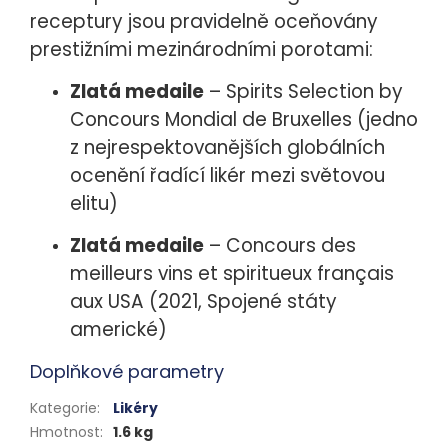
receptury jsou pravidelně oceňovány
prestižními mezinárodními porotami:
Zlatá medaile
– Spirits Selection by
Concours Mondial de Bruxelles (jedno
z nejrespektovanějších globálních
ocenění řadící likér mezi světovou
elitu)
Zlatá medaile
– Concours des
meilleurs vins et spiritueux français
aux USA (2021
, Spojené státy
americké)
Doplňkové parametry
Kategorie
:
Likéry
Hmotnost
:
1.6 kg