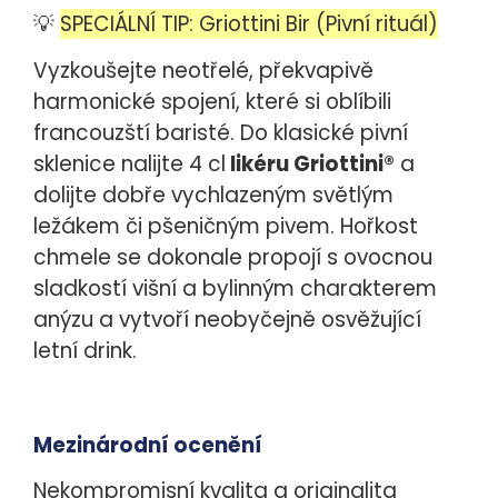
💡
SPECIÁLNÍ TIP: Griottini Bir (Pivní rituál)
Vyzkoušejte neotřelé, překvapivě
harmonické spojení, které si oblíbili
francouzští baristé. Do klasické pivní
sklenice nalijte 4 cl
likéru Griottini®
a
dolijte dobře vychlazeným světlým
ležákem či pšeničným pivem. Hořkost
chmele se dokonale propojí s ovocnou
sladkostí višní a bylinným charakterem
anýzu a vytvoří neobyčejně osvěžující
letní drink.
Mezinárodní ocenění
Nekompromisní kvalita a originalita