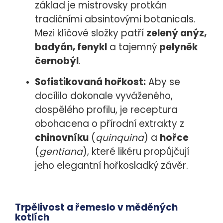
základ je mistrovsky protkán
tradičními absintovými botanicals.
Mezi klíčové složky patří
zelený anýz,
badyán, fenykl
a tajemný
pelyněk
černobýl
.
Sofistikovaná hořkost:
Aby se
docílilo dokonale vyváženého,
dospělého profilu, je receptura
obohacena o přírodní extrakty z
chinovníku
(
quinquina
) a
hořce
(
gentiana
), které likéru propůjčují
jeho elegantní hořkosladký závěr.
Trpělivost a řemeslo v měděných
kotlích