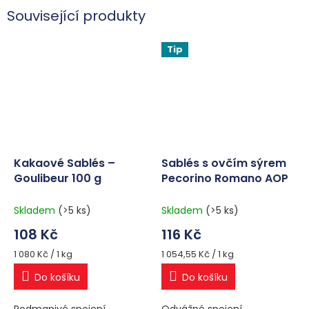
Související produkty
Tip
Kakaové Sablés –
Sablés s ovčím sýrem
Goulibeur 100 g
Pecorino Romano AOP
– Goulibeur 100 g
Skladem
(>5 ks)
Skladem
(>5 ks)
108 Kč
116 Kč
Měrná
Měrná
1 080 Kč / 1 kg
1 054,55 Kč / 1 kg
cena:
cena:
Do košíku
Do košíku
Podmanivé spojení
Odvážné spojení