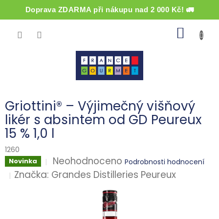
Doprava ZDARMA při nákupu nad 2 000 Kč! 🚛
Přejít
NÁKUP
na
obsah
KOŠÍK
Griottini® – Výjimečný višňový
likér s absintem od GD Peureux
15 % 1,0 l
1260
Průměrné
Neohodnoceno
Novinka
Podrobnosti hodnocení
hodnocení
Značka:
Grandes Distilleries Peureux
produktu
je
0,0