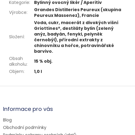
Kategorie
:
Bylinný ovocný likér / Aperitiv
Grandes Distilleries Peureux (skupina
Výrobce
:
Peureux Massenez), Francie
Voda, cukr, macerát z divokých višní
Griottines®, destiláty bylin (zelený
anýz, badyán, fenykl, pelyněk
Složení
:
černobýl), přírodní extrakty z
chinovníku a hořce, potravinářské
barvivo.
Obsah
15 % obj.
alkoholu
:
Objem
:
1,0 l
Z
á
p
a
Informace pro vás
t
Blog
í
Obchodní podmínky
Podmínky ochrany osobních údajů