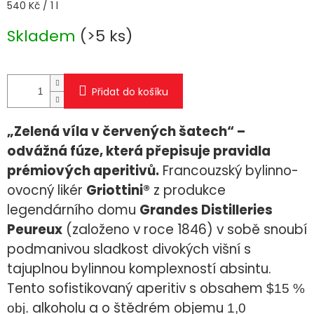
Měrná
540 Kč / 1 l
cena:
Skladem
(>5 ks)
Přidat do košíku
„Zelená víla v červených šatech“ –
odvážná fúze, která přepisuje pravidla
prémiových aperitivů.
Francouzský bylinno-
ovocný likér
Griottini®
z produkce
legendárního domu
Grandes Distilleries
Peureux
(založeno v roce 1846) v sobě snoubí
podmanivou sladkost divokých višní s
tajuplnou bylinnou komplexností absintu.
Tento sofistikovaný aperitiv s obsahem
$15 %
alkoholu a o štědrém objemu
obj.
1,0