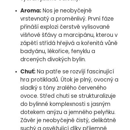
Aroma:
Nos je neobyčejně
vrstevnatý a proměnlivý. První fáze
přináší explozi čerstvě vylisované
višňové šťávy a marcipánu, kterou v
zápětí střídá hřejivá a kořenitá vůně
badyánu, lékořice, fenyklu a
drcených divokých bylin.
Chuť:
Na patře se rozvíjí fascinující
hra protikladů. Útok je plný, ovocný a
sladký s tóny zralého červeného
ovoce. Střed chuti se strukturalizuje
do bylinné komplexnosti s jasným
dotekem anýzu a jemného pelyňku.
Závěr je neobyčejně čistý, delikátně
suchý a osvěžující díky příjemné