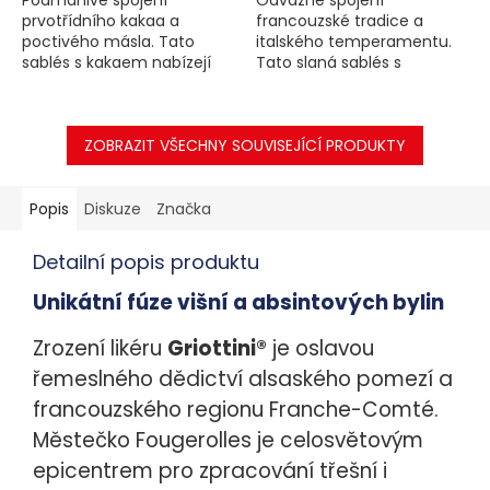
prvotřídního kakaa a
francouzské tradice a
poctivého másla. Tato
italského temperamentu.
sablés s kakaem nabízejí
Tato slaná sablés s
hlubokou, autentickou chuť
věhlasným ovčím sýrem
bez zbytečné přeslazenosti.
Pecorino Romano AOP
Křupavá francouzská
vynikají svou pikantní,
klasika v...
ZOBRAZIT VŠECHNY SOUVISEJÍCÍ PRODUKTY
výrazně slanou chutí a...
Popis
Diskuze
Značka
Detailní popis produktu
Unikátní fúze višní a absintových bylin
Zrození likéru
Griottini®
je oslavou
řemeslného dědictví alsaského pomezí a
francouzského regionu Franche-Comté.
Městečko Fougerolles je celosvětovým
epicentrem pro zpracování třešní i