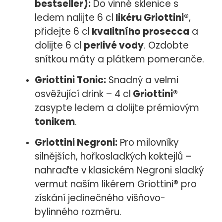
bestseller):
Do vinné sklenice s
ledem nalijte 6 cl
likéru Griottini®
,
přidejte 6 cl
kvalitního prosecca
a
dolijte 6 cl
perlivé vody
. Ozdobte
snítkou máty a plátkem pomeranče.
Griottini Tonic:
Snadný a velmi
osvěžující drink – 4 cl
Griottini®
zasypte ledem a dolijte prémiovým
tonikem
.
Griottini Negroni:
Pro milovníky
silnějších, hořkosladkých koktejlů –
nahraďte v klasickém Negroni sladký
vermut naším likérem Griottini® pro
získání jedinečného višňovo-
bylinného rozměru.