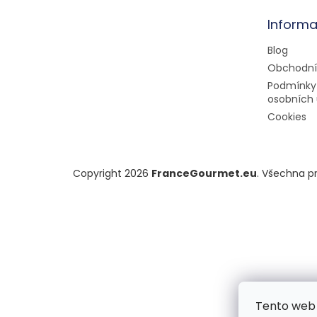
t
Informa
í
Blog
Obchodní
Podmínky
osobních 
Cookies
Copyright 2026
FranceGourmet.eu
. Všechna p
Tento web 