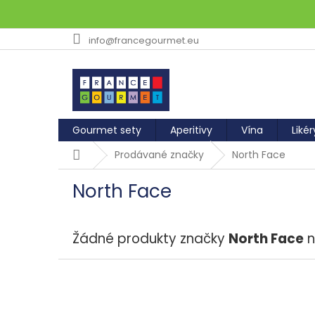
Přejít
info@francegourmet.eu
na
obsah
Gourmet sety
Aperitivy
Vína
Likér
Domů
Prodávané značky
North Face
North Face
Žádné produkty značky
North Face
n
Z
á
p
a