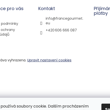
ce pro vás
Kontakt
Přijímá
platby
info
@
francegourmet.
eu
 podmínky
 ochrany
+420 606 666 087
údajů
ráva vyhrazena.
Upravit nastavení cookies
používá soubory cookie. Dalším procházením
S