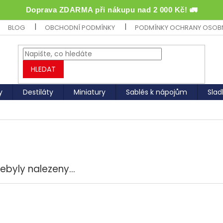
Doprava ZDARMA při nákupu nad 2 000 Kč! 🚛
BLOG
OBCHODNÍ PODMÍNKY
PODMÍNKY OCHRANY OSOB
HLEDAT
y
Destiláty
Miniatury
Sablés k nápojům
Slad
ebyly nalezeny...