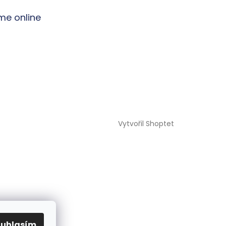
me online
Vytvořil Shoptet
ouhlasím