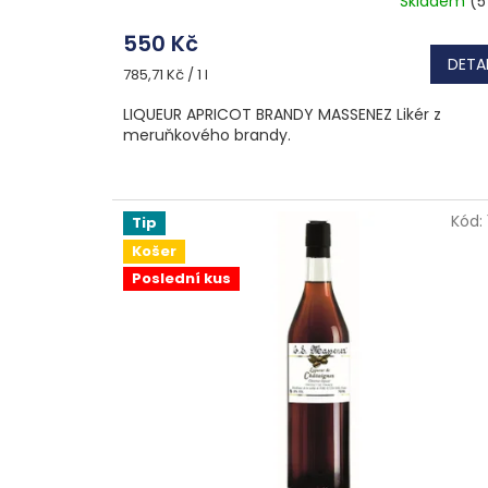
Skladem
(5
550 Kč
DETAI
Měrná
785,71 Kč / 1 l
cena:
LIQUEUR APRICOT BRANDY MASSENEZ Likér z
meruňkového brandy.
Kód:
Tip
Košer
Poslední kus