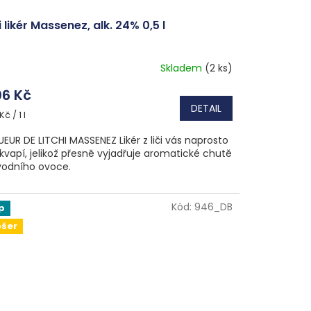
i likér Massenez, alk. 24% 0,5 l
Skladem
(2 ks)
6 Kč
DETAIL
ná
Kč / 1 l
a:
UEUR DE LITCHI MASSENEZ Likér z liči vás naprosto
kvapí, jelikož přesně vyjadřuje aromatické chutě
odního ovoce.
Kód:
946_DB
p
ošer