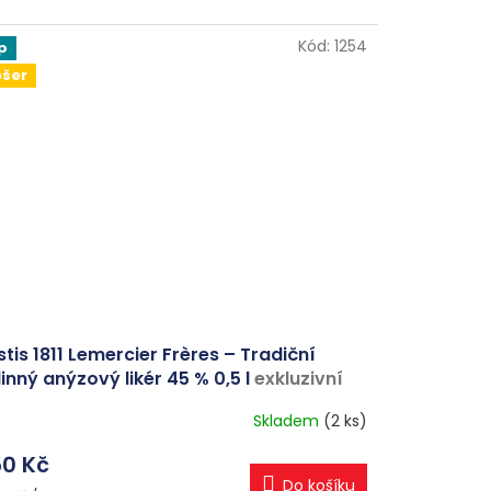
Kód:
1254
p
ošer
tis 1811 Lemercier Frères – Tradiční
inný anýzový likér 45 % 0,5 l
exkluzivní
rkové balení
Skladem
(2 ks)
0 Kč
Do košíku