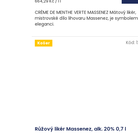
Měrná
664,29 Kč / 1 l
cena:
CRÈME DE MENTHE VERTE MASSENEZ Mátový likér,
mistrovské dílo lihovaru Massenez, je symbolem
eleganci.
Kód:
Košer
Růžový likér Massenez, alk. 20% 0,7 l