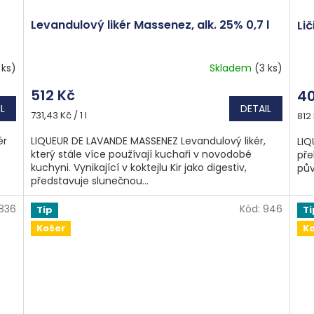
Levandulový likér Massenez, alk. 25% 0,7 l
Lič
 ks)
Skladem
(3 ks)
512 Kč
40
L
DETAIL
Měrná
Měr
731,43 Kč / 1 l
812 
cena:
cen
ér
LIQUEUR DE LAVANDE MASSENEZ Levandulový likér,
LIQ
který stále více používají kuchaři v novodobé
pře
kuchyni. Vynikající v koktejlu Kir jako digestiv,
pův
představuje slunečnou...
1836
Kód:
946
Tip
Ti
Košer
K