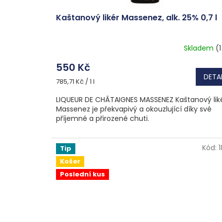
Kaštanový likér Massenez, alk. 25% 0,7 l
Skladem
(1
550 Kč
DETAI
Měrná
785,71 Kč / 1 l
cena:
LIQUEUR DE CHÂTAIGNES MASSENEZ Kaštanový lik
Massenez je překvapivý a okouzlující díky své
příjemné a přirozené chuti.
Kód:
Tip
Košer
Poslední kus