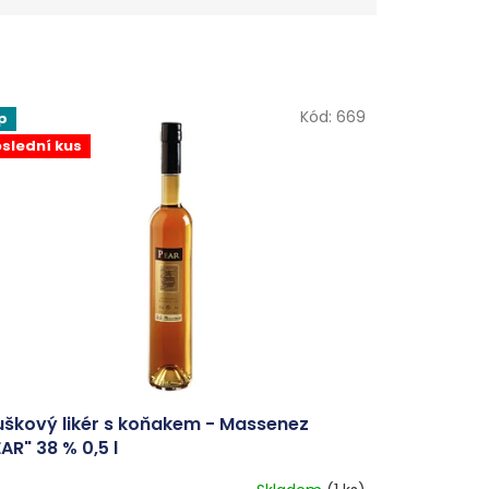
Kód:
669
p
slední kus
uškový likér s koňakem - Massenez
AR" 38 % 0,5 l