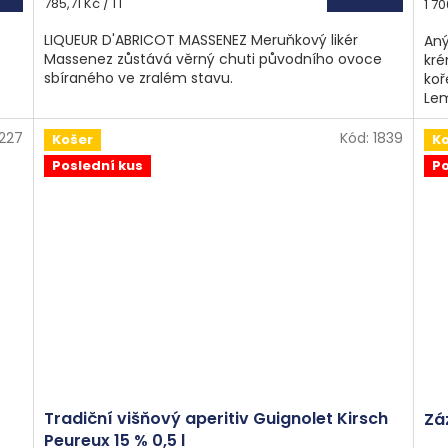
Měrná
Měr
785,71 Kč / 1 l
1 70
cena:
cen
LIQUEUR D'ABRICOT MASSENEZ Meruňkový likér
Aný
Massenez zůstává věrný chuti původního ovoce
kré
sbíraného ve zralém stavu.
koř
Lem
1227
Kód:
1839
Košer
K
Poslední kus
Po
Tradiční višňový aperitiv Guignolet Kirsch
Zá
Peureux 15 % 0,5 l