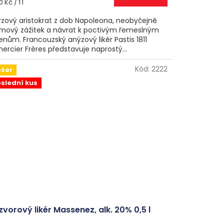
ná
0 Kč / 1 l
a:
zový aristokrat z dob Napoleona, neobyčejně
mový zážitek a návrat k poctivým řemeslným
enům. Francouzský anýzový likér Pastis 1811
ercier Frères představuje naprostý...
Kód:
2222
ošer
slední kus
zvorový likér Massenez, alk. 20% 0,5 l