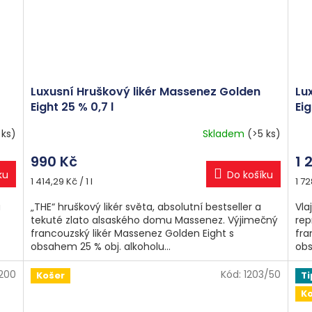
Luxusní Hruškový likér Massenez Golden
Lu
Eight 25 % 0,7 l
Ei
 ks)
Skladem
(>5 ks)
Pr
hod
990 Kč
1 
pro
ku
Do košíku
je
Měrná
Měr
1 414,29 Kč / 1 l
1 72
5,0
cena:
cen
z
a
„THE“ hruškový likér světa, absolutní bestseller a
Vla
5
tekuté zlato alsaského domu Massenez. Výjimečný
rep
hvě
francouzský likér Massenez Golden Eight s
fra
obsahem 25 % obj. alkoholu...
obs
1200
Kód:
1203/50
Košer
Ti
K