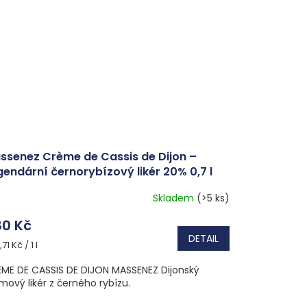
ssenez Crème de Cassis de Dijon –
gendární černorybízový likér 20% 0,7 l
litelně v dárkové krabičce
Skladem
(>5 ks)
0 Kč
DETAIL
ná
71 Kč / 1 l
a:
ME DE CASSIS DE DIJON MASSENEZ Dijonský
mový likér z černého rybízu.