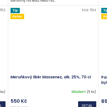
samotný na ledu nebo na...
1152
Kód:
1164
Tip
Ti
Košer
K
Meruňkový likér Massenez, alk. 25%, 70 cl
Pas
byl
dá
 ks)
Skladem
(5 ks)
550 Kč
85
L
DETAIL