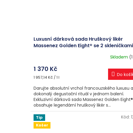
Luxusní dárková sada Hruškový likér
Massenez Golden Eight® se 2 skleničkami
25 % 0,7 l
Skladem
(1
1 370 Kč
Do koší
Měrná
1 957,14 Kč / 1 l
cena:
Darujte absolutní vrchol francouzského luxusu 
dokonalý degustační rituál v jednom balení.
Exkluzivní dárková sada Massenez Golden Eight®
obsahuje legendární hruškový likér s...
Kód:
Tip
Košer