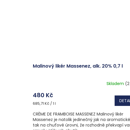
Malinový likér Massenez, alk. 20% 0,7 l
Skladem
(2
480 Kč
DETAI
Měrná
685,71 Kč / 1 l
cena:
CRÈME DE FRAMBOISE MASSENEZ Malinový likér
Massenez je natolik jedinečný jak na aromatické
tak na chuťové úrovni, že rozhodně překvapí va