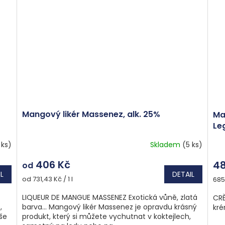
Mangový likér Massenez, alk. 25%
Ma
Le
vo
 ks)
Skladem
(5 ks)
406 Kč
48
od
L
DETAIL
Měrná
Měr
od 731,43 Kč / 1 l
685,
cena:
cen
LIQUEUR DE MANGUE MASSENEZ Exotická vůně, zlatá
CRÈ
,
barva... Mangový likér Massenez je opravdu krásný
kré
še
produkt, který si můžete vychutnat v koktejlech,