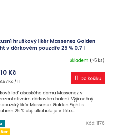
xusní hruškový likér Massenez Golden
ght v dárkovém pouzdře 25 % 0,7 l
Skladem
(>5 ks)
ůměrné
nocení
210 Kč
duktu
Do košíku
ná
8,57 Kč / 1 l
a:
jková loď alsaského domu Massenez v
rezentativním dárkovém balení. Výjimečný
zdiček.
ncouzský likér Massenez Golden Eight s
ahem 25 % obj. alkoholu je v této...
Kód:
1176
p
ošer