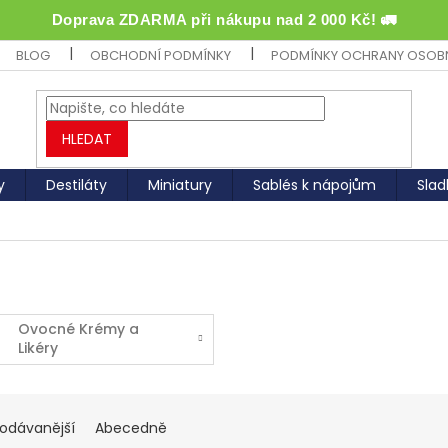
Doprava ZDARMA při nákupu nad 2 000 Kč! 🚛
BLOG
OBCHODNÍ PODMÍNKY
PODMÍNKY OCHRANY OSOB
HLEDAT
y
Destiláty
Miniatury
Sablés k nápojům
Slad
Ovocné Krémy a
Likéry
rodávanější
Abecedně