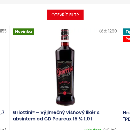
OTEVŘÍT FILTR
1155
Kód:
1260
Novinka
Ti
Po
,7
Griottini® – Výjimečný višňový likér s
Hr
absintem od GD Peureux 15 % 1,0 l
"PE