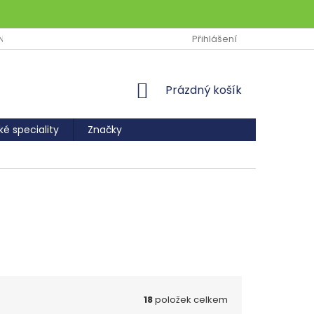
NÍCH ÚDAJŮ
COOKIES
Přihlášení
NÁKUPNÍ
Prázdný košík
KOŠÍK
ké speciality
Značky
18
položek celkem