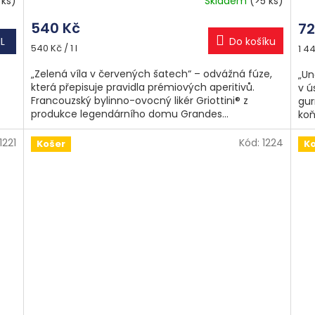
 ks)
Skladem
(>5 ks)
540 Kč
72
L
Do košíku
Měrná
Měr
540 Kč / 1 l
1 44
cena:
cen
„Zelená víla v červených šatech“ – odvážná fúze,
„Un
která přepisuje pravidla prémiových aperitivů.
v ú
Francouzský bylinno-ovocný likér Griottini® z
gur
produkce legendárního domu Grandes...
koň
1221
Kód:
1224
Košer
K