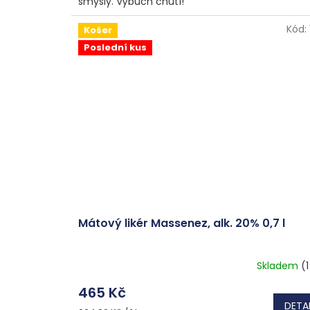
smysly. Výbuch chutí!
Kód:
Košer
Poslední kus
Mátový likér Massenez, alk. 20% 0,7 l
Skladem
(1
465 Kč
DETAI