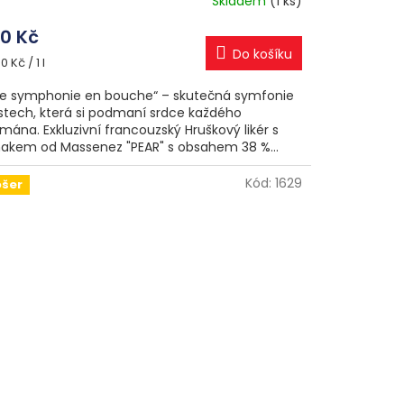
Skladem
(1 ks)
0 Kč
Do košíku
ná
0 Kč / 1 l
a:
e symphonie en bouche“ – skutečná symfonie
stech, která si podmaní srdce každého
mána. Exkluzivní francouzský Hruškový likér s
akem od Massenez "PEAR" s obsahem 38 %...
Kód:
1629
ošer