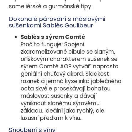
someliérské a gurmánské tipy:
Dokonalé párování s máslovými
sušenkami Sablés Goulibeur
Sablés s sýrem Comté
Proč to funguje: Spojení
zkaramelizované cibule se slaným,
oříškovým charakterem sušenek se
sýrem Comté AOP vytváří naprosto
geniální chuťový akord. Sladkost
rozinek a jemná kyselinka jablečného
octa skvěle prosekávají bohatou
máslovost sušenky a dávají
vyniknout slanému sýrovému
základu. Ideální jako rychlý, ale
luxusní předkrm k vínu.
Snoubení s víny