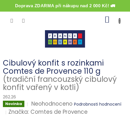
Doprava ZDARMA při nákupu nad 2 000 Kč! 🚛
Přejít
NÁKUP
na
obsah
KOŠÍK
Cibulový konfit s rozinkami
Comtes de Provence 110 g
(tradiční francouzský cibulový
konfit vařený v kotli)
262.26
Průměrné
Neohodnoceno
Novinka
Podrobnosti hodnocení
hodnocení
Značka:
Comtes de Provence
produktu
je