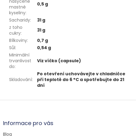
nasycené
0,5 g
mastné
kyseliny
:
Sacharidy
:
31 g
z toho
31 g
cukry
:
Bílkoviny
:
0,7 g
Sůl
:
0,54 g
Minimální
trvanlivost
Viz víčko (capsule)
do
:
Po otevření uchovávejte v chladničce
Skladování
:
při teplotě do 6 °C a spotřebujte do 21
dní
Z
á
p
a
Informace pro vás
t
Blog