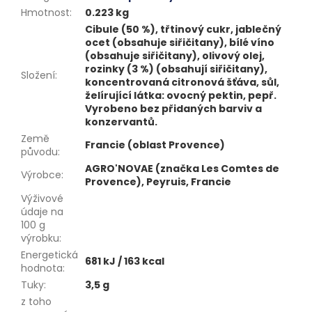
Hmotnost
:
0.223 kg
Cibule (50 %), třtinový cukr, jablečný
ocet (obsahuje siřičitany), bílé víno
(obsahuje siřičitany), olivový olej,
rozinky (3 %) (obsahují siřičitany),
Složení
:
koncentrovaná citronová šťáva, sůl,
želírující látka: ovocný pektin, pepř.
Vyrobeno bez přidaných barviv a
konzervantů.
Země
Francie (oblast Provence)
původu
:
AGRO'NOVAE (značka Les Comtes de
Výrobce
:
Provence), Peyruis, Francie
Výživové
údaje na
100 g
výrobku
:
Energetická
681 kJ / 163 kcal
hodnota
:
Tuky
:
3,5 g
z toho