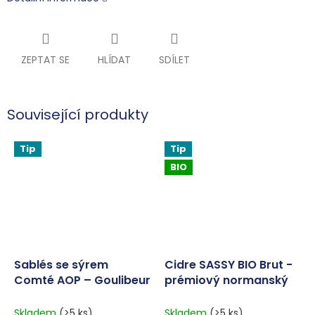
ZEPTAT SE
HLÍDAT
SDÍLET
Související produkty
Tip
Tip
BIO
Sablés se sýrem
Cidre SASSY BIO Brut -
Comté AOP – Goulibeur
prémiový normanský
100 g
cider 5% 0,75 l
Skladem
(>5 ks)
Skladem
(>5 ks)