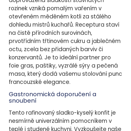
doprovázená sladkostí šťavnatých
rozinek vzniká pomalým vařením v
otevřeném měděném kotli za stálého
dohledu mistrů kuchařů. Receptura staví
na čistě přírodních surovinách,
prvotřídním třtinovém cukru a jablečném
octu, zcela bez přidaných barviv či
konzervantů. Je to ideální partner pro
foie gras, paštiky, vyzrálé sýry a pečená
masa, který dodá vašemu stolování punc
francouzské elegance.
Gastronomická doporučení a
snoubení
Tento rafinovaný sladko-kyselý konfit je
nesmírně univerzálním pomocníkem v
teplé i studené kuchyni. Vyzkoušejte naše