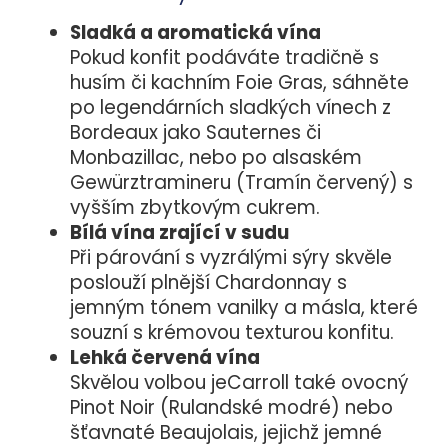
Sladká a aromatická vína
Pokud konfit podáváte tradičně s
husím či kachním Foie Gras, sáhněte
po legendárních sladkých vínech z
Bordeaux jako Sauternes či
Monbazillac, nebo po alsaském
Gewürztramineru (Tramín červený) s
vyšším zbytkovým cukrem.
Bílá vína zrající v sudu
Při párování s vyzrálými sýry skvěle
poslouží plnější Chardonnay s
jemným tónem vanilky a másla, které
souzní s krémovou texturou konfitu.
Lehká červená vína
Skvělou volbou jeCarroll také ovocný
Pinot Noir (Rulandské modré) nebo
šťavnaté Beaujolais, jejichž jemné