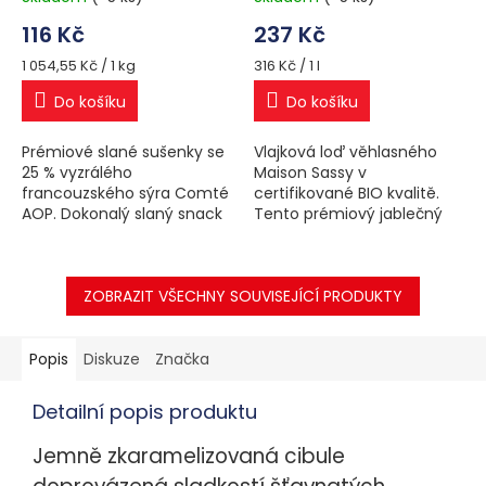
116 Kč
237 Kč
Měrná
Měrná
1 054,55 Kč / 1 kg
316 Kč / 1 l
cena:
cena:
Do košíku
Do košíku
Prémiové slané sušenky se
Vlajková loď věhlasného
25 % vyzrálého
Maison Sassy v
francouzského sýra Comté
certifikované BIO kvalitě.
AOP. Dokonalý slaný snack
Tento prémiový jablečný
k vínu či pivu, vyrobený bez
cider (5 % alk.) představuje
palmového oleje a
absolutní vrchol moderního
chemických
normandského řemesla.
dochucovadel. Ideální...
ZOBRAZIT VŠECHNY SOUVISEJÍCÍ PRODUKTY
Vyrobený...
Popis
Diskuze
Značka
Detailní popis produktu
Jemně zkaramelizovaná cibule