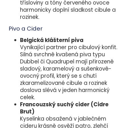
třísloviny a tóny červeného ovoce
harmonicky doplní sladkost cibule a
rozinek.
Pivo a Cider
Belgická klášterní piva
Vynikající partner pro cibulový konfit.
Silná svrchně kvašená piva typu
Dubbel či Quadrupel mají přirozeně
sladový, karamelový a sušenkově-
ovocný profil, který se s chutí
zkaramelizované cibule a rozinek
doslova slévá v jeden harmonický
celek.
Francouzský suchý cider (Cidre
Brut)
Kyselinka obsažená v jablečném
cideru krásně osvěží patro, zlehčí