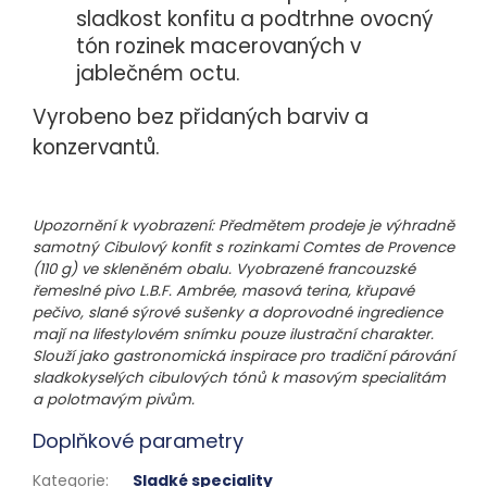
sladkost konfitu a podtrhne ovocný
tón rozinek macerovaných v
jablečném octu.
Vyrobeno bez přidaných barviv a
konzervantů.
Upozornění k vyobrazení: Předmětem prodeje je výhradně
samotný Cibulový konfit s rozinkami Comtes de Provence
(110 g) ve skleněném obalu. Vyobrazené francouzské
řemeslné pivo L.B.F. Ambrée, masová terina, křupavé
pečivo, slané sýrové sušenky a doprovodné ingredience
mají na lifestylovém snímku pouze ilustrační charakter.
Slouží jako gastronomická inspirace pro tradiční párování
sladkokyselých cibulových tónů k masovým specialitám
a polotmavým pivům.
Doplňkové parametry
Kategorie
:
Sladké speciality