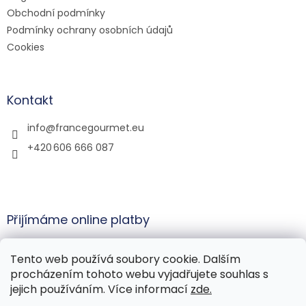
í
Obchodní podmínky
Podmínky ochrany osobních údajů
Cookies
Kontakt
info
@
francegourmet.eu
+420 606 666 087
Přijímáme online platby
Tento web používá soubory cookie. Dalším
procházením tohoto webu vyjadřujete souhlas s
jejich používáním. Více informací
zde.