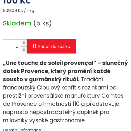
100 Kč
Měrná
909,09 Kč / 1 kg
cena:
Skladem
(5 ks)
Přidat do košíku
„Une touche de soleil provençal“ – slunečný
dotek Provence, který promění každé
sousto v gurmánský rituál.
Tradiční
francouzský Cibulový konfit s rozinkami od
prestižní provensálské manufaktury Comtes
de Provence o hmotnosti 110 g představuje
naprosto nepostradatelný doplněk pro
milovníky vysoké gastronomie.
Detailní informace