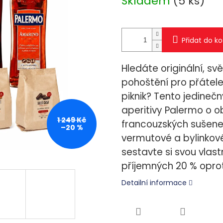
Skladem
(5 ks)
Přidat do ko
Hledáte originální, sv
pohoštění pro přátele
piknik? Tento jedinečn
aperitivy Palermo o o
1 249 Kč
francouzských sušenek 
–20 %
vermutové a bylinkové
sestavte si svou vlast
příjemných 20 % oprot
Detailní informace