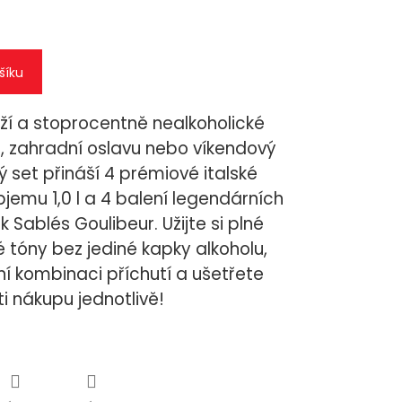
šíku
ěží a stoprocentně nealkoholické
, zahradní oslavu nebo víkendový
ý set přináší 4 prémiové italské
bjemu 1,0 l a 4 balení legendárních
Sablés Goulibeur. Užijte si plné
 tóny bez jediné kapky alkoholu,
ní kombinaci příchutí a ušetřete
i nákupu jednotlivě!