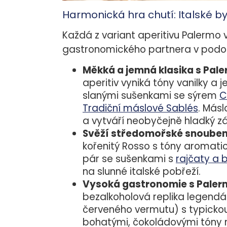
Harmonická hra chutí: Italské b
Každá z variant aperitivu Palermo
gastronomického partnera v podo
Měkká a jemná klasika s Pale
aperitiv vyniká tóny vanilky a 
slanými sušenkami se sýrem
C
Tradiční máslové Sablés
. Másl
a vytváří neobyčejně hladký zá
Svěží středomořské snoubení
kořenitý Rosso s tóny aromatick
pár se sušenkami s
rajčaty a 
na slunné italské pobřeží.
Vysoká gastronomie s Paler
bezalkoholová replika legendá
červeného vermutu) s typickou 
bohatými, čokoládovými tóny 