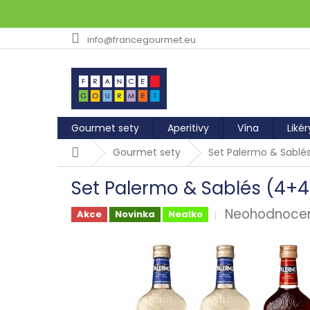
Přejít
info@francegourmet.eu
na
obsah
Gourmet sety
Aperitivy
Vína
Likér
Domů
Gourmet sety
Set Palermo & Sablés
Set Palermo & Sablés (4+4
Průměrné
Neohodnoce
Akce
Novinka
Nealko
hodnocení
produktu
je
0,0