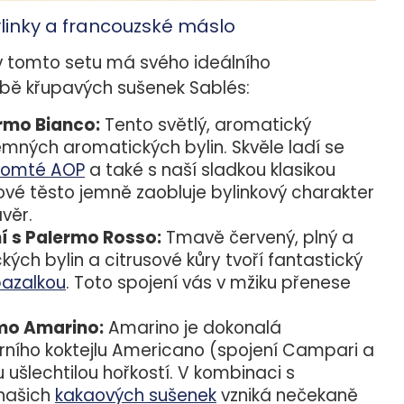
ylinky a francouzské máslo
 v tomto setu má svého ideálního
bě křupavých sušenek Sablés:
rmo Bianco:
Tento světlý, aromatický
jemných aromatických bylin. Skvěle ladí se
omté AOP
a také s naší sladkou klasikou
ové těsto jemně zaobluje bylinkový charakter
věr.
 s Palermo Rosso:
Tmavě červený, plný a
ých bylin a citrusové kůry tvoří fantastický
bazalkou
. Toto spojení vás v mžiku přenese
mo Amarino:
Amarino je dokonalá
rního koktejlu Americano (spojení Campari a
ušlechtilou hořkostí. V kombinaci s
našich
kakaových sušenek
vzniká nečekaně