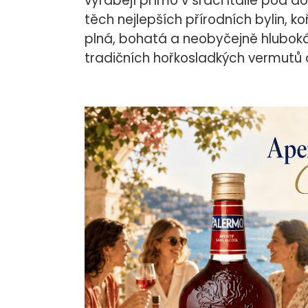
vyrábějí přímo v srdci Itálie pod d
těch nejlepších přírodních bylin, k
plná, bohatá a neobyčejně hluboká
tradičních hořkosladkých vermutů a