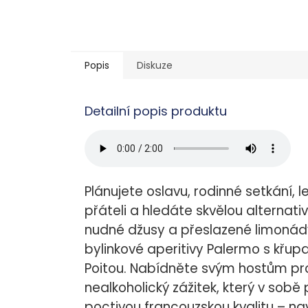
Popis
Diskuze
Detailní popis produktu
Plánujete oslavu, rodinné setkání, 
přáteli a hledáte skvělou alterna
nudné džusy a přeslazené limonády.
bylinkové aperitivy Palermo s kř
Poitou. Nabídněte svým hostům pr
nealkoholický zážitek, který v sobě
poctivou francouzskou kvalitu – na