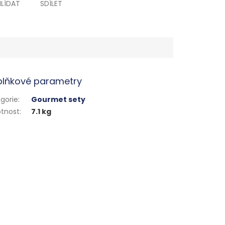
HLÍDAT
SDÍLET
lňkové parametry
gorie
:
Gourmet sety
tnost
:
7.1 kg