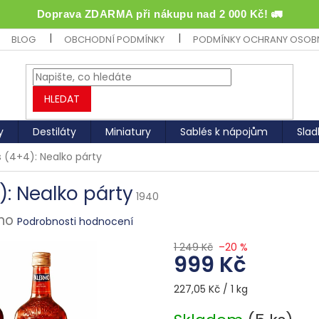
Doprava ZDARMA při nákupu nad 2 000 Kč! 🚛
BLOG
OBCHODNÍ PODMÍNKY
PODMÍNKY OCHRANY OSOB
HLEDAT
y
Destiláty
Miniatury
Sablés k nápojům
Slad
 (4+4): Nealko párty
): Nealko párty
1940
no
Podrobnosti hodnocení
1 249 Kč
–20 %
999 Kč
Měrná
227,05 Kč / 1 kg
cena: