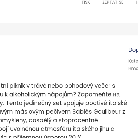
TISK
ZEPTAT SE
Dop
Kate
Hmo
letní piknik v trávě nebo pohodový večer s
tivu k alkoholickým nápojům? Zapomeňte на
 Tento jedinečný set spojuje poctivé italské
upavým máslovým pečivem Sablés Goulibeur z
omyšlený, dospělý a stoprocentně
 pojí uvolněnou atmosféru italského jihu a
víc s příjemnou úsporou 20 %.