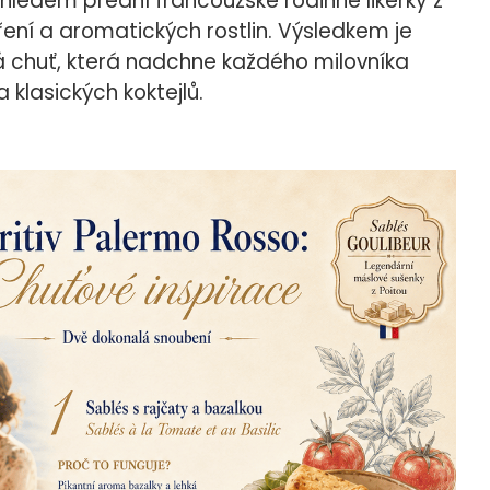
ohledem přední francouzské rodinné likérky z
oření a aromatických rostlin. Výsledkem je
 chuť, která nadchne každého milovníka
 klasických koktejlů.